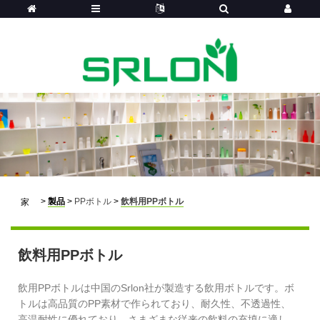
>
製品
>
PPボトル
>
飲料用PPボトル
家
飲料用PPボトル
飲用PPボトルは中国のSrlon社が製造する飲用ボトルです。ボ
トルは高品質のPP素材で作られており、耐久性、不透過性、
高温耐性に優れており、さまざまな従来の飲料の充填に適し