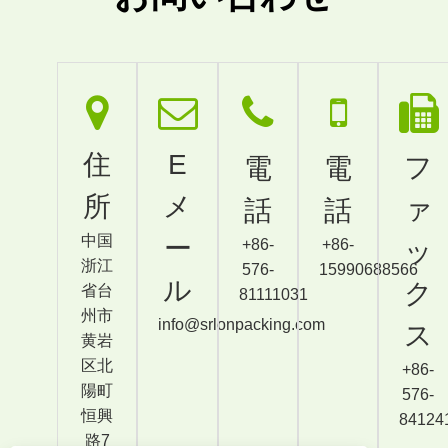
住
E
フ
電
電
所
メ
ァ
話
話
中国
ー
+86-
+86-
ッ
浙江
576-
15990688566
ル
ク
省台
81111031
州市
info@srlonpacking.com
ス
黄岩
区北
+86-
陽町
576-
恒興
84124
路7