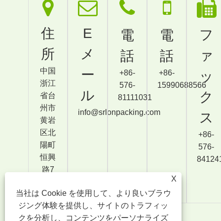
住
E
フ
電
電
所
メ
ァ
話
話
中国
ー
+86-
+86-
ッ
浙江
576-
15990688566
ル
ク
省台
81111031
州市
info@srlonpacking.com
ス
黄岩
区北
+86-
陽町
576-
恒興
84124
路7
X
号。
当社は Cookie を使用して、より良いブラウ
ジング体験を提供し、サイトのトラフィッ
クを分析し、コンテンツをパーソナライズ